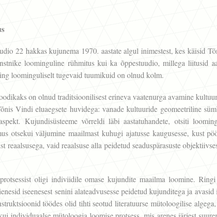
us
dio 22 hakkas kujunema 1970. aastate algul inimestest, kes käisid Tõ
nstnike loominguline rühmitus kui ka õppestuudio, millega liitusid aa
ing loominguliselt tugevaid tuumikuid on olnud kolm.
odikaks on olnud traditsioonilisest erineva vaatenurga avamine kultuur
õnis Vindi eluaegsete huvidega: vanade kultuuride geomeetriline süm
e aspekt. Kujundisüsteeme võrreldi läbi aastatuhandete, otsiti loomin
us otsekui väljumine maailmast kuhugi ajatusse kaugusesse, kust pöör
ist reaalsusega, vaid reaalsuse alla peidetud seaduspärasuste objektiivs
otsessist oligi indiviidile omase kujundite maailma loomine. Ringi 
enesid iseenesest senini alateadvusesse peidetud kujunditega ja avasid
truktsioonid töödes olid tihti seotud literatuurse mütoloogilise algega,
kui individuaalse mütoloogia loomise protsess, mis arenes järjest suur