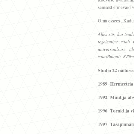
senisest erinevaid 
Oma essees „Kadun
Alles siis, kui tea
tegelemine saab v
universaalsuse, ü
salasõnumit, Kõiks
Studio 22 näituse
1989 Hermeetria
1992 Müüt ja abs
1996 Tornid ja v
1997 Tasapinnali