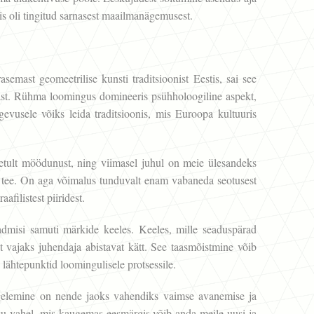
 mis oli tingitud sarnasest maailmanägemusest.
mast geomeetrilise kunsti traditsioonist Eestis, sai see
ikast. Rühma loomingus domineeris psühholoogiline aspekt,
evusele võiks leida traditsioonis, mis Euroopa kultuuris
etult möödunust, ning viimasel juhul on meie ülesandeks
e tee. On aga võimalus tunduvalt enam vabaneda seotusest
filistest piiridest.
admisi samuti märkide keeles. Keeles, mille seaduspärad
et vajaks juhendaja abistavat kätt. See taasmõistmine võib
 lähtepunktid loomingulisele protsessile.
tegelemine on nende jaoks vahendiks vaimse avanemise ja
gu vahel, mis kaugemas eesmärgis võib anda meile uusi ja