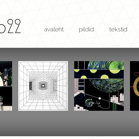
Skip to
main
content
avaleht
pildid
tekstid