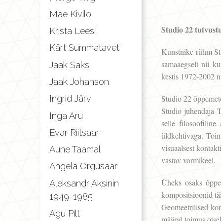
Mae Kivilo
Studio 22 tutvust
Krista Leesi
Kärt Summatavet
Kunstnike rühm Stu
samaaegselt nii ku
Jaak Saks
kestis 1972-2002 n
Jaak Johanson
Studio 22 õppemeto
Ingrid Järv
Studio juhendaja T
Inga Aru
selle filosoofilin
Evar Riitsaar
üldkehtivaga. Toim
visuaalsest kontakt
Aune Taamal
vastav vormikeel.
Angela Orgusaar
Üheks osaks õppepr
Aleksandr Aksinin
kompositsioonid täi
1949-1985
Geomeetrilised kons
Agu Pilt
määral toimus otse