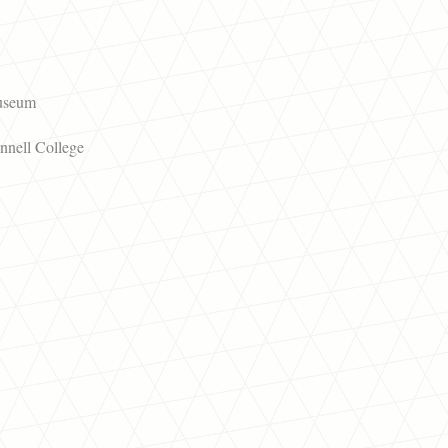
muuseum
innell College