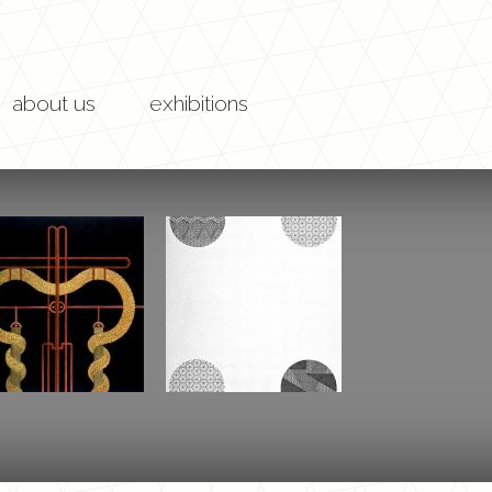
about us
exhibitions