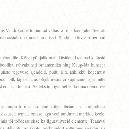
nis Vindi kodus toimunud vabas vormis loengutel. See oli
sta-aastalt üha uued huvilised. Studio aktiivsem periood
ipärandile. Kõige põhjalikumalt käsitletud teemad kattusid
boolika, rahvakunsti ornamentika ning Kaug-Ida kunst ja
guliste tegevuse ajendeid, püüti liita isiklikku kogemust
ati pilk tagasi. Uus objektiivsus ei kujunenud aga mitte
est edasiandmisest. Selleks tuli igaühel leida oma olemusele
ja ruudu formaati suletud kõige lihtsamatest kujunditest
 isiksusele temale omase, aga veel tundmatu märkide keele.
 mis tõi töödesse sisse ka figuratiivseid elemente. Teataval
ema üldkehtivuse poole. Eeskujudest sõltumine asendus aja