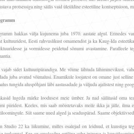
kastava protsessiga ning säilis vaid üleüldine esteetiline kontseptsioon,
rogramm
ramm hakkas välja kujunema juba 1970. aastate algul. Erinedes varase
st kultuuridest, Eesti rahvuslikust ornamendist ja ka Kaug-Ida esteet
uktuuridesse ja vormidesse peidetud sõnumi avastamine. Paralleele teg
antia.
vajab sidet kultuuripärandiga. Me võime lähtuda lähiminevikust, vah
dada juba avatud võimalusi. Enamikule loojatest on omane just sellin
lus tungida aluspõhjani läbi aastasadade ja väljuda ajalistest ning geograa
skasid lugeda märke loodusest meie ümber. Ja nad säilitasid oma te
mi piiridest. Keeles, mis saab mõistetavaks meile ikka ja jälle, ilma 
tiloomingule. Siit saame uued alged ja seaduspärad. Saame objektiivsed
on Studio 22 ka liikumine, milles osalejad on leidnud, et kunstiga 
e teekonnal. See on omalaadne eetiline suhe inimese ja kunstiloomin