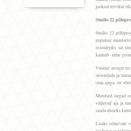
jooksul tervikut ri
Studio 22 põhip
Studio 22 põhiprog
impulsse muistsete
eesmärgiks sai str
kannab nime geom
Vaimse arengu tee 
süvendada ja laien
oma ajaga, on võima
Muistsed targad o
väljuvad aja ja ruu
saada aluseks kuns
Lisaks eelnevale 
teadvuse avardamis