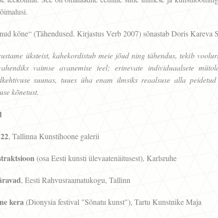
võimalusi.
ud kõne“ (Tähendused. Kirjastus Verb 2007) sõnastab Doris Kareva S
dvustame üksteist, kahekordistub meie jõud ning tähendus, tekib vooluri
ahendiks vaimse avanemise teel; erinevate individuaalsete mütol
ldkehtivuse suunas, tuues üha enam ilmsiks reaalsuse alla peidetud
use kõnetust.
d
 22
, Tallinna Kunstihoone galerii
traktsioon
(osa Eesti kunsti ülevaatenäitusest), Karlsruhe
äravad
, Eesti Rahvusraamatukogu, Tallinn
ne kera
(Dionysia festival "Sõnatu kunst"), Tartu Kunstnike Maja