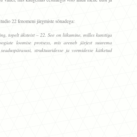
tudio 22 fenomeni järgmiste sõnadega:
ng, topelt üksteist – 22. See on liikumine, milles kunstiga
oogiate loomise protsess, mis areneb järjest suurema
 seaduspärasusi, struktuuridesse ja vormidesse kätketud