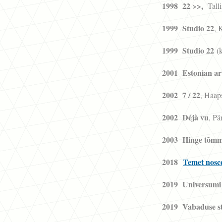
1998 22 >>,
Talli
1999 Studio 22
, 
1999 Studio 22
(
2001 Estonian art
2002 7 / 22
, Haap
2002 Déjà vu
, Pä
2003 Hinge tõm
2018
Temet nosce
2019 Universumi 
2019 Vabaduse st