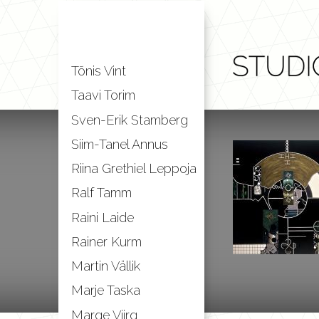
Tõnis Vint
Taavi Torim
Sven-Erik Stamberg
Siim-Tanel Annus
Riina Grethiel Leppoja
Ralf Tamm
Raini Laide
Rainer Kurm
Martin Vällik
Marje Taska
Marge Viirg