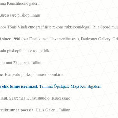
nna Kunstihoone galerii
Kuressaare piiskopilinnus
koos Tõnis Vindi etnograafiliste rekonstruktsioonidega), Riia Spordi
 since 1990
(osa Eesti kunsti ülevaatenäitusest), Faulconer Gallery, Gr
salu piiskopilinnuse toomkirik
rnu mnt 27 galerii, Tallinn
me
, Haapsalu piiskopilinnuse toomkirik
 ehk tunne iseennast
, Tallinna Õpetajate Maja Kunstigalerii
laul
, Saaremaa Kunstistuudio, Kuressaare
ruktuur ja poeesia
, Haus Galerii, Tallinn